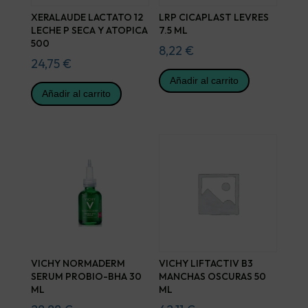
XERALAUDE LACTATO 12
LRP CICAPLAST LEVRES
LECHE P SECA Y ATOPICA
7.5 ML
500
8,22
€
24,75
€
Añadir al carrito
Añadir al carrito
VICHY NORMADERM
VICHY LIFTACTIV B3
SERUM PROBIO-BHA 30
MANCHAS OSCURAS 50
ML
ML