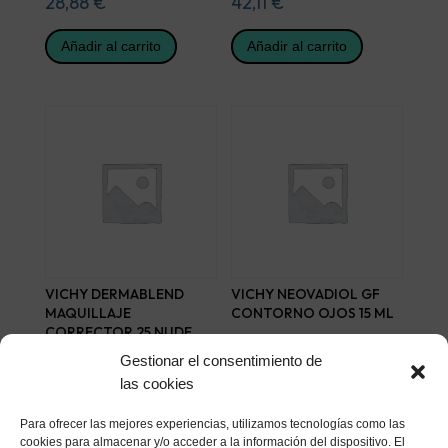
28,88
€
42,11
€
Añadir al carrito
Añadir al carrito
VICHY DERMABLEND
VICHY NEOVADIOL GF
MAQUILLAJE
CONTORNO OJOS 15 ML
CORRECTOR 25 NUDE
30,54
€
FLUIDO
Gestionar el consentimiento de
26,40
€
las cookies
Añadir al carrito
Añadir al carrito
Para ofrecer las mejores experiencias, utilizamos tecnologías como las
cookies para almacenar y/o acceder a la información del dispositivo. El