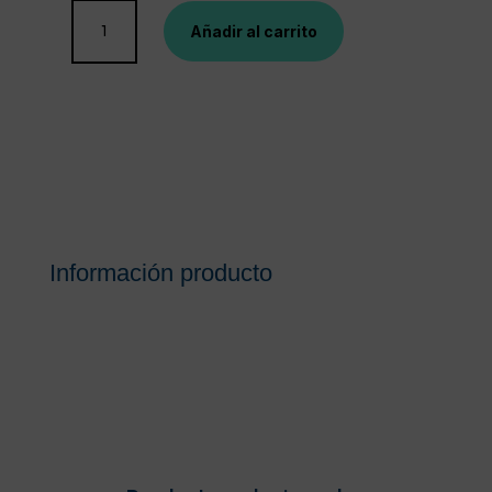
LRP
Añadir al carrito
EFFACLAR
DUO
(+)
SPF
30
40
ML
cantidad
Información producto