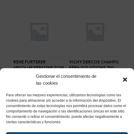
RENE FURTERER
VICHY DERCOS CHAMPU
ABSOLUE KERATINE SOIN
KERA-SOLUTIONS 250
SUBLIME 100 ML
ML
Gestionar el consentimiento de
25,58
€
12,36
€
las cookies
Añadir al carrito
Añadir al carrito
Para ofrecer las mejores experiencias, utilizamos tecnologías como las
cookies para almacenar y/o acceder a la información del dispositivo. El
consentimiento de estas tecnologías nos permitirá procesar datos como el
comportamiento de navegación o las identificaciones únicas en este sitio.
No consentir o retirar el consentimiento, puede afectar negativamente a
ciertas características y funciones.