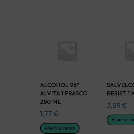
ALCOHOL 96º
SALVELO
ALVITA 1 FRASCO
RESIST 1 
250 ML
3,59
€
1,77
€
Añadir al ca
Añadir al carrito