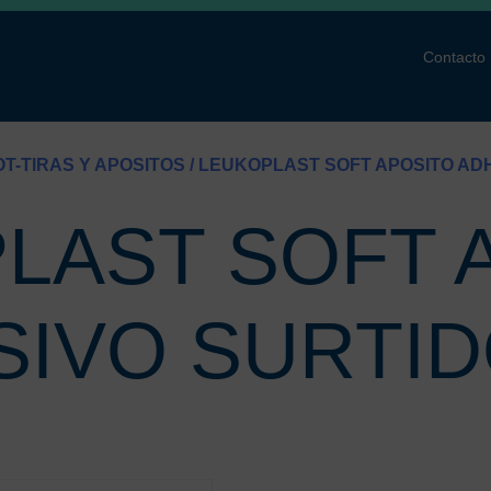
Contacto
T-TIRAS Y APOSITOS
/ LEUKOPLAST SOFT APOSITO ADH
LAST SOFT 
IVO SURTID