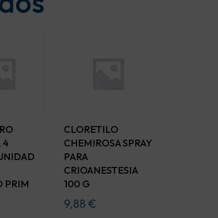
ados
ERO
CLORETILO
 4
CHEMIROSA SPRAY
 UNIDAD
PARA
CRIOANESTESIA
 PRIM
100 G
9,88
€