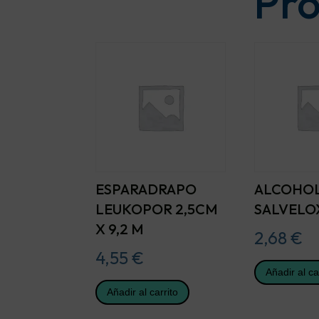
Pro
ESPARADRAPO
ALCOHOL
LEUKOPOR 2,5CM
SALVELO
X 9,2 M
2,68
€
4,55
€
Añadir al ca
Añadir al carrito