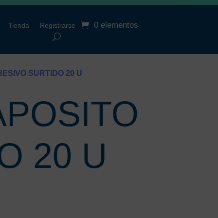
0 elementos
Tienda
Registrarse
ESIVO SURTIDO 20 U
APOSITO
O 20 U