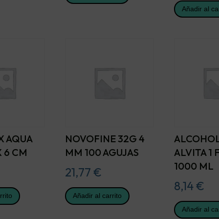
Añadir al ca
X AQUA
NOVOFINE 32G 4
ALCOHOL
X 6 CM
MM 100 AGUJAS
ALVITA 1
1000 ML
21,77
€
8,14
€
rrito
Añadir al carrito
Añadir al ca