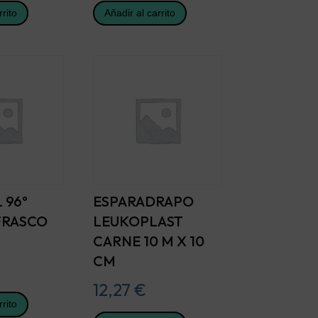
rrito
Añadir al carrito
 96º
ESPARADRAPO
 FRASCO
LEUKOPLAST
CARNE 10 M X 10
CM
12,27
€
rrito