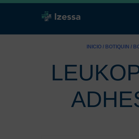
INICIO
/
BOTIQUIN
/
BO
LEUKOP
ADHES