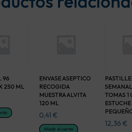
ductos relacion
 96
ENVASE ASEPTICO
PASTILL
X 250 ML
RECOGIDA
SEMANAL
MUESTRA ALVITA
TOMAS 1
120 ML
ESTUCHE
PEQUEÑO
rrito
0,41
€
12,36
€
Añadir al carrito