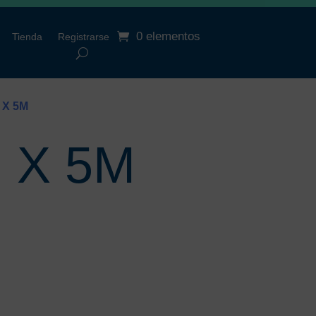
0 elementos
Tienda
Registrarse
 X 5M
 X 5M