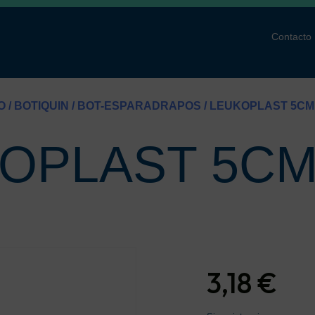
Contacto
O
/
BOTIQUIN
/
BOT-ESPARADRAPOS
/ LEUKOPLAST 5CM
OPLAST 5CM
3,18
€