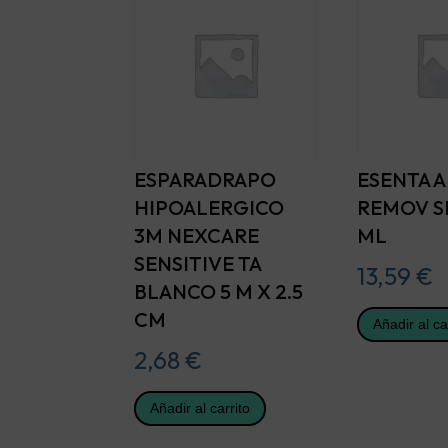
ESPARADRAPO
ESENTA 
HIPOALERGICO
REMOV S
3M NEXCARE
ML
SENSITIVE TA
13,59
€
BLANCO 5 M X 2.5
CM
Añadir al ca
2,68
€
Añadir al carrito