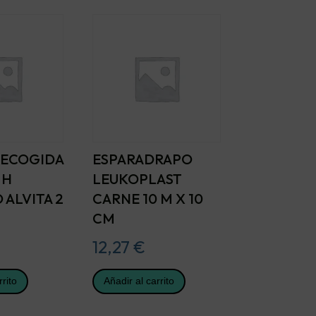
RECOGIDA
ESPARADRAPO
 H
LEUKOPLAST
 ALVITA 2
CARNE 10 M X 10
CM
12,27
€
rrito
Añadir al carrito