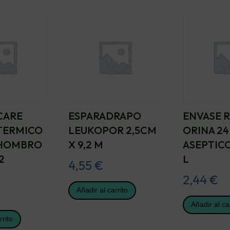
CARE
ESPARADRAPO
ENVASE 
TERMICO
LEUKOPOR 2,5CM
ORINA 24
 HOMBRO
X 9,2 M
ASEPTICO
2
L
4,55
€
2,44
€
Añadir al carrito
Añadir al ca
rrito