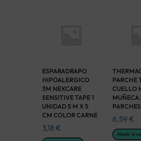
ESPARADRAPO
THERMA
HIPOALERGICO
PARCHE 
3M NEXCARE
CUELLO
SENSITIVE TAPE 1
MUÑECA 
UNIDAD 5 M X 5
PARCHES
CM COLOR CARNE
6,59
€
3,18
€
Añadir al ca