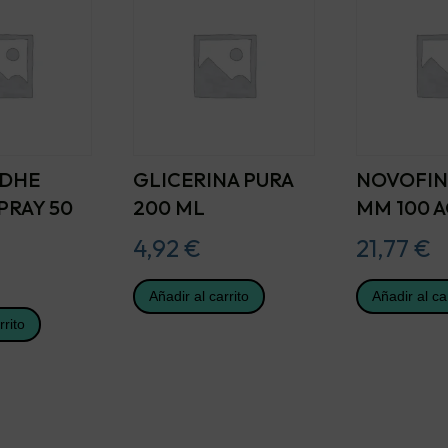
ADHE
GLICERINA PURA
NOVOFIN
PRAY 50
200 ML
MM 100 
4,92
€
21,77
€
Añadir al carrito
Añadir al ca
rrito