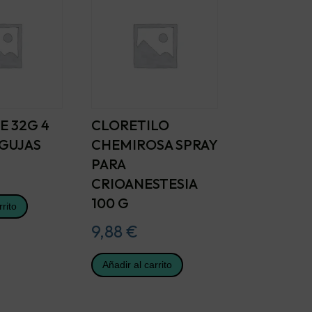
E 32G 4
CLORETILO
AGUJAS
CHEMIROSA SPRAY
PARA
CRIOANESTESIA
100 G
rrito
9,88
€
Añadir al carrito