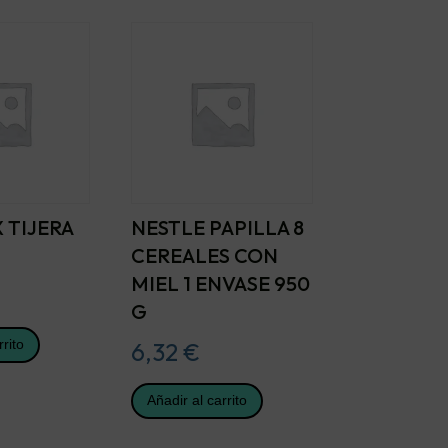
 TIJERA
NESTLE PAPILLA 8
CEREALES CON
MIEL 1 ENVASE 950
G
rrito
6,32
€
Añadir al carrito