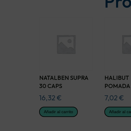
Pro
NATALBEN SUPRA
HALIBUT 
30 CAPS
POMADA 
16,32
€
7,02
€
Añadir al carrito
Añadir al ca