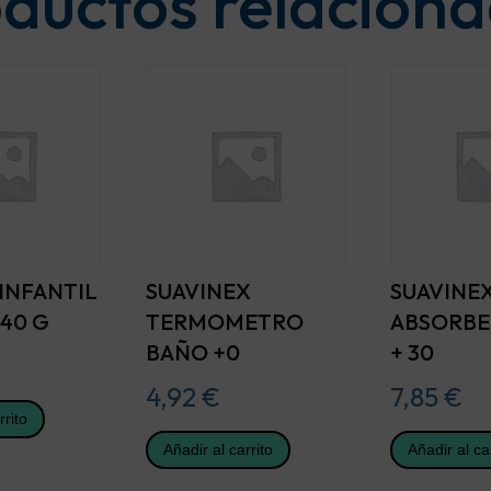
ductos relacion
INFANTIL
SUAVINEX
SUAVINEX
40 G
TERMOMETRO
ABSORBE
BAÑO +0
+ 30
4,92
€
7,85
€
rrito
Añadir al carrito
Añadir al ca