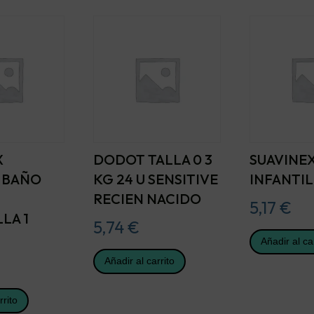
X
DODOT TALLA 0 3
SUAVINEX
 BAÑO
KG 24 U SENSITIVE
INFANTIL
RECIEN NACIDO
5,17
€
LA 1
5,74
€
Añadir al ca
Añadir al carrito
rrito