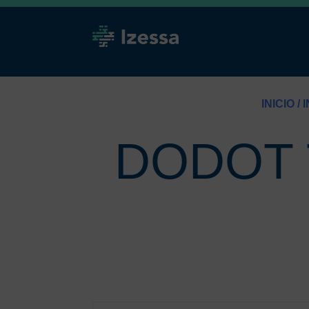
INICIO
/
DODOT T