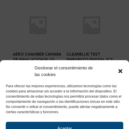
AERO CHAMBER CAMARA
CLEARBLUE TEST
DE INHALACION PLUS
EMBARAZO DIGITAL 1CT
FLOW-VU ADULTO 1 U
14,83
€
Gestionar el consentimiento de
33,02
€
las cookies
Añadir al carrito
Añadir al carrito
Para ofrecer las mejores experiencias, utilizamos tecnologías como las
cookies para almacenar y/o acceder a la información del dispositivo. El
consentimiento de estas tecnologías nos permitirá procesar datos como el
comportamiento de navegación o las identificaciones únicas en este sitio.
No consentir o retirar el consentimiento, puede afectar negativamente a
ciertas características y funciones.
Aceptar