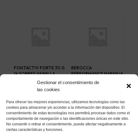
FONTACTIV FORTE 30 G
BEROCCA
14 SOBRES VAINILLA
PERFORMANCE NARANJA
30 COMP EFERV
16,32
€
Gestionar el consentimiento de
25,41
€
las cookies
Añadir al carrito
Añadir al carrito
Para ofrecer las mejores experiencias, utilizamos tecnologías como las
cookies para almacenar y/o acceder a la información del dispositivo. El
consentimiento de estas tecnologías nos permitirá procesar datos como el
comportamiento de navegación o las identificaciones únicas en este sitio.
No consentir o retirar el consentimiento, puede afectar negativamente a
ciertas características y funciones.