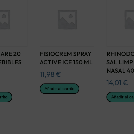
ARE 20
FISIOCREM SPRAY
RHINOD
EBIBLES
ACTIVE ICE 150 ML
SAL LIMP
NASAL 40
11,98
€
14,01
€
Añadir al carrito
rrito
Añadir al ca