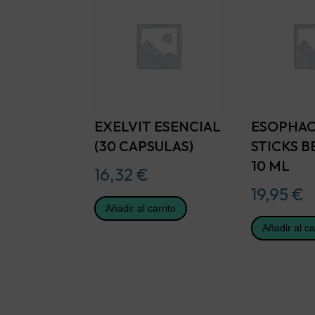
EXELVIT ESENCIAL
ESOPHAC
(30 CAPSULAS)
STICKS B
10 ML
16,32
€
19,95
€
Añadir al carrito
Añadir al ca