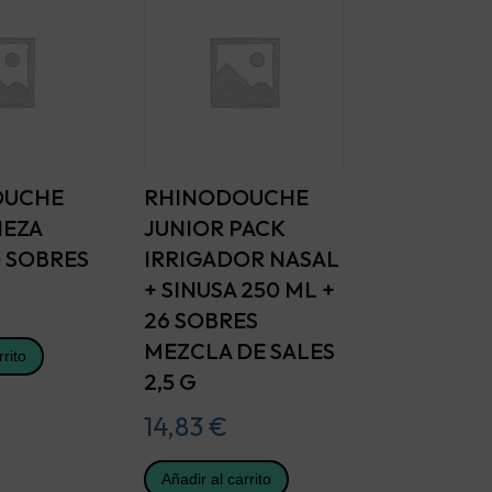
OUCHE
RHINODOUCHE
IEZA
JUNIOR PACK
 SOBRES
IRRIGADOR NASAL
+ SINUSA 250 ML +
26 SOBRES
MEZCLA DE SALES
rrito
2,5 G
14,83
€
Añadir al carrito