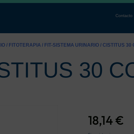
Contacto
CIO
/
FITOTERAPIA
/
FIT-SISTEMA URINARIO
/ CISTITUS 30
STITUS 30 
18,14
€