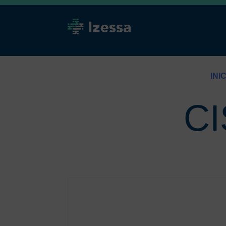
INI
CI