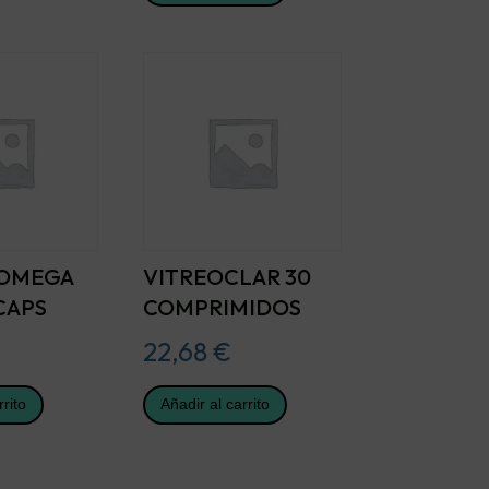
 OMEGA
VITREOCLAR 30
CAPS
COMPRIMIDOS
22,68
€
rrito
Añadir al carrito