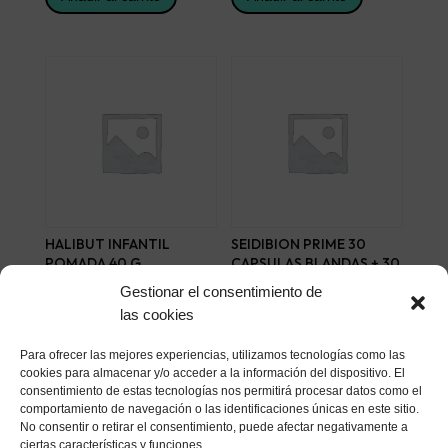
HALIBUT INFANTIL
SEIDIBION PRIME 30
POMADA 40 G
CAPSULAS BLANDAS + 30
CAPSULAS DURAS
7,02
€
Gestionar el consentimiento de
34,50
€
las cookies
Añadir al carrito
Añadir al carrito
Para ofrecer las mejores experiencias, utilizamos tecnologías como las
cookies para almacenar y/o acceder a la información del dispositivo. El
consentimiento de estas tecnologías nos permitirá procesar datos como el
comportamiento de navegación o las identificaciones únicas en este sitio.
No consentir o retirar el consentimiento, puede afectar negativamente a
ciertas características y funciones.