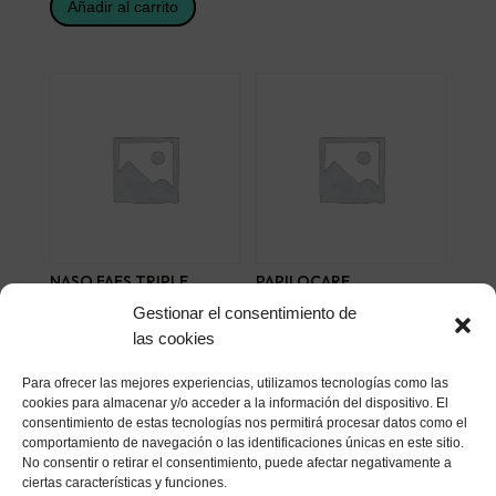
Añadir al carrito
NASO FAES TRIPLE
PAPILOCARE
ACCION 30 ML
INMUNOCAPS 30 CAPS
Gestionar el consentimiento de
6,57
€
41,77
€
las cookies
Añadir al carrito
Añadir al carrito
Para ofrecer las mejores experiencias, utilizamos tecnologías como las
cookies para almacenar y/o acceder a la información del dispositivo. El
consentimiento de estas tecnologías nos permitirá procesar datos como el
comportamiento de navegación o las identificaciones únicas en este sitio.
No consentir o retirar el consentimiento, puede afectar negativamente a
ciertas características y funciones.