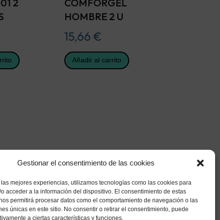
01 2
COMFORGEL
S
HOMBRE 2 U
15,66
€
rrito
Añadir al carrito
Gestionar el consentimiento de las cookies
 las mejores experiencias, utilizamos tecnologías como las cookies para
o acceder a la información del dispositivo. El consentimiento de estas
 nos permitirá procesar datos como el comportamiento de navegación o las
ones únicas en este sitio. No consentir o retirar el consentimiento, puede
tivamente a ciertas características y funciones.