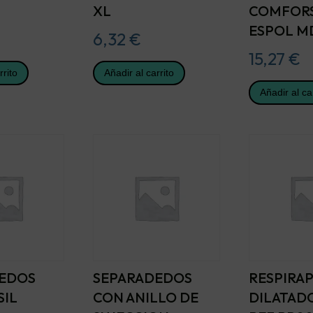
XL
COMFORS
ESPOL M
6,32
€
15,27
€
rrito
Añadir al carrito
Añadir al ca
EDOS
SEPARADEDOS
RESPIRA
IL
CON ANILLO DE
DILATAD