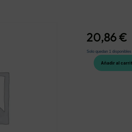
20,86
€
Solo quedan 1 disponibles
Añadir al carri
BRUXICALM
NIGHT
PROTECTOR
BUCAL
ANTIBRUXISMO
1
UNIDAD
cantidad