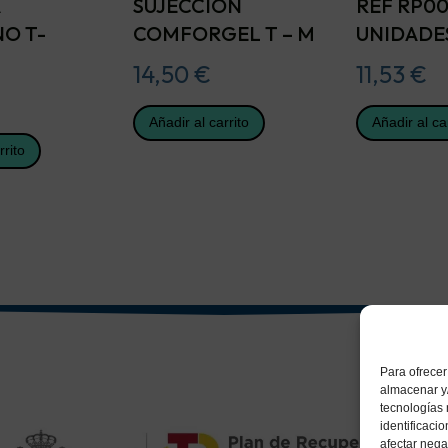
A
SUJECCION
REF RP00
NO T-
COMFORGEL T – M
UNIDADE
14,50
€
11,53
€
Añadir al carrito
Añadir al ca
rrito
Para ofrecer
almacenar y/
tecnologías
identificaci
afectar nega