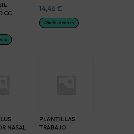
IL
14,46
€
D CC
Añadir al carrito
rrito
PLUS
PLANTILLAS
OR NASAL
TRABAJO