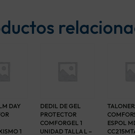
ductos relacion
LM DAY
DEDIL DE GEL
TALONER
TOR
PROTECTOR
COMFORS
COMFORGEL 1
ESPOL M
XISMO 1
UNIDAD TALLA L –
CC215MT