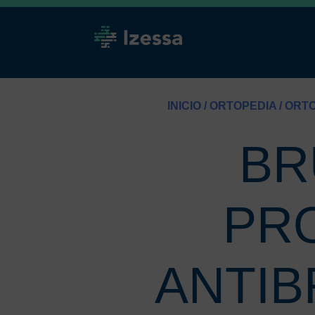
INICIO
/
ORTOPEDIA
/
ORTO
BR
PR
ANTIB