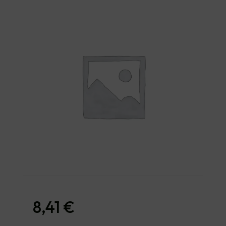
8,41
€