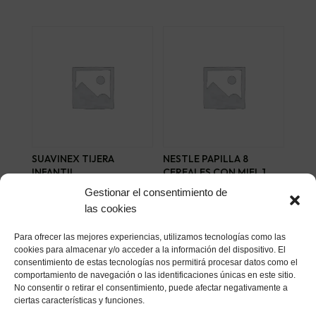
SUAVINEX TIJERA
NESTLE PAPILLA 8
INFANTIL
CEREALES CON MIEL 1
ENVASE 950 G
5,17
€
Gestionar el consentimiento de
6,32
€
las cookies
Añadir al carrito
Añadir al carrito
Para ofrecer las mejores experiencias, utilizamos tecnologías como las
cookies para almacenar y/o acceder a la información del dispositivo. El
consentimiento de estas tecnologías nos permitirá procesar datos como el
comportamiento de navegación o las identificaciones únicas en este sitio.
No consentir o retirar el consentimiento, puede afectar negativamente a
ciertas características y funciones.