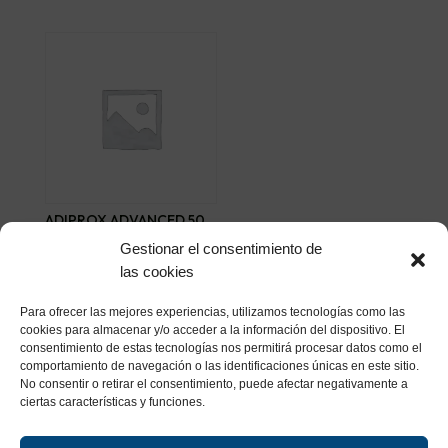
ADIPROX ADVANCED 50
CAPS
Gestionar el consentimiento de
30,45
€
las cookies
Añadir al carrito
Para ofrecer las mejores experiencias, utilizamos tecnologías como las
cookies para almacenar y/o acceder a la información del dispositivo. El
consentimiento de estas tecnologías nos permitirá procesar datos como el
comportamiento de navegación o las identificaciones únicas en este sitio.
No consentir o retirar el consentimiento, puede afectar negativamente a
ciertas características y funciones.