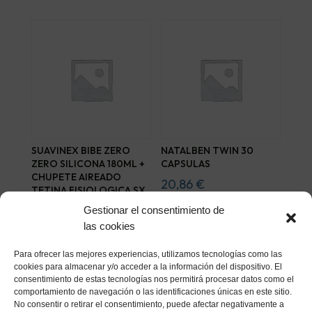
SUAVINEX BIBE ZERO
NATALBEN TWIN 30
ZERO SILICONA 180ML +
CAPSULAS
CHUPETE AIREADO
20,86
€
TETINA FISIOLOGICA SX
PRO
Gestionar el consentimiento de
Añadir al carrito
13,64
€
las cookies
Añadir al carrito
Para ofrecer las mejores experiencias, utilizamos tecnologías como las
cookies para almacenar y/o acceder a la información del dispositivo. El
consentimiento de estas tecnologías nos permitirá procesar datos como el
comportamiento de navegación o las identificaciones únicas en este sitio.
No consentir o retirar el consentimiento, puede afectar negativamente a