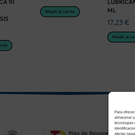
CA 10
LUBRICAN
ML
Añadir al carrito
SIS
17,23
€
Añadir al ca
rrito
Para ofrecer
almacenar y/
tecnologías
identificaci
afectar nega