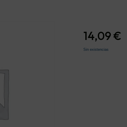
14,09
€
Sin existencias