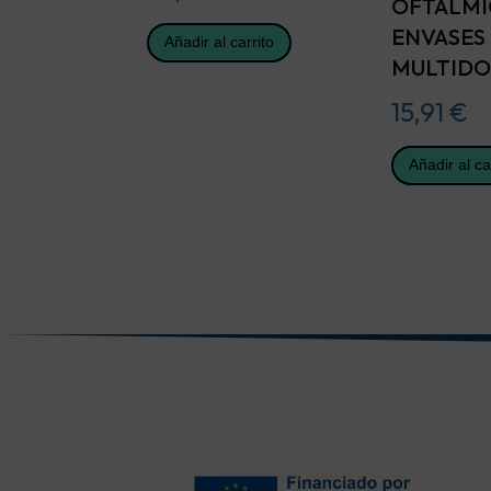
OFTALMI
ENVASES
Añadir al carrito
MULTIDO
15,91
€
Añadir al ca