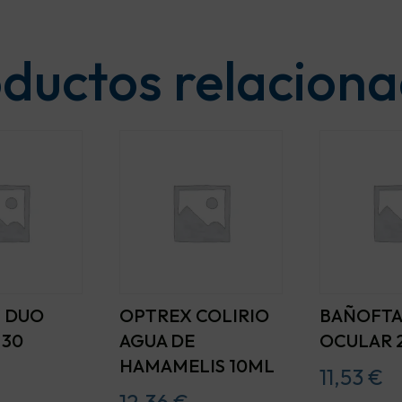
ductos relacion
 DUO
OPTREX COLIRIO
BAÑOFTA
 30
AGUA DE
OCULAR 
HAMAMELIS 10ML
11,53
€
12,36
€