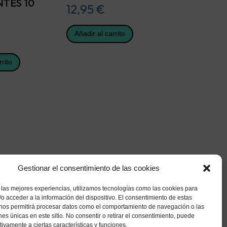
TES 10
12,95
€
Añadir al carrito
rrito
Gestionar el consentimiento de las cookies
 las mejores experiencias, utilizamos tecnologías como las cookies para
o acceder a la información del dispositivo. El consentimiento de estas
 nos permitirá procesar datos como el comportamiento de navegación o las
ones únicas en este sitio. No consentir o retirar el consentimiento, puede
tivamente a ciertas características y funciones.