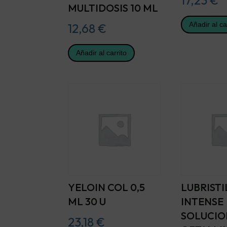
MULTIDOSIS 10 ML
Añadir al ca
12,68
€
Añadir al carrito
YELOIN COL 0,5
LUBRISTI
ML 30 U
INTENSE
SOLUCIO
23,18
€