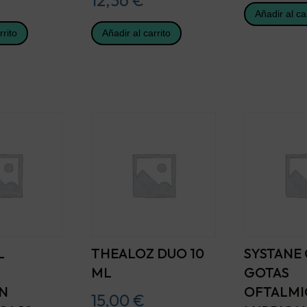
Añadir al ca
rrito
Añadir al carrito
L
THEALOZ DUO 10
SYSTANE
ML
GOTAS
N
OFTALMI
15,00
€