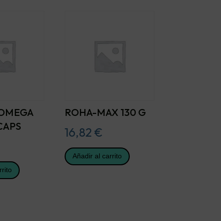
 OMEGA
ROHA-MAX 130 G
CAPS
16,82
€
Añadir al carrito
rrito