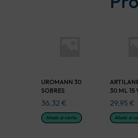
Pro
UROMANN 30
ARTILAN
SOBRES
30 ML 15
36,32
€
29,95
€
Añadir al carrito
Añadir al ca