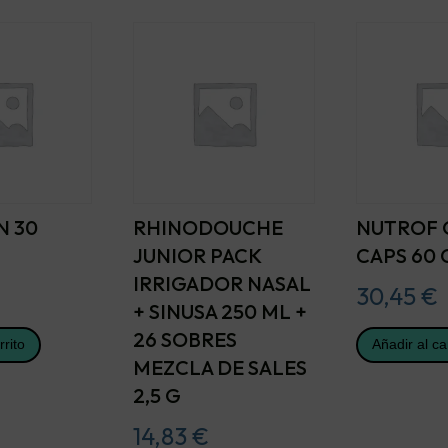
N 30
RHINODOUCHE
NUTROF
JUNIOR PACK
CAPS 60 
IRRIGADOR NASAL
30,45
€
+ SINUSA 250 ML +
26 SOBRES
rrito
Añadir al ca
MEZCLA DE SALES
2,5 G
14,83
€