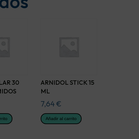
ados
LAR 30
ARNIDOL STICK 15
IDOS
ML
7,64
€
rrito
Añadir al carrito