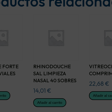
ductos relacion
E FORTE
RHINODOUCHE
VITREOC
 VIALES
SAL LIMPIEZA
COMPRIM
NASAL 40 SOBRES
22,68
€
14,01
€
rrito
Añadir al ca
Añadir al carrito