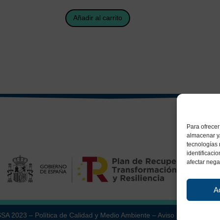
Añadir al carrito
Para ofrecer
almacenar y/
tecnologías
identificaci
afectar nega
A
ESSA 2023 –
Política de Calidad y Medio Ambiente
–
Aviso Legal
–
Políti