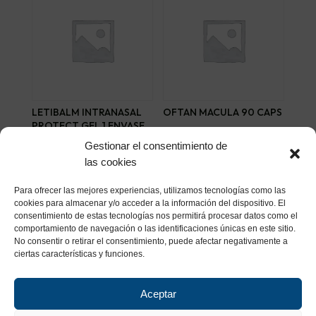
LETIBALM INTRANASAL
OFTAN MACULA 90 CAPS
PROTECT GEL 1 ENVASE
36,32
€
15 ML
Gestionar el consentimiento de
9,05
€
las cookies
Añadir al carrito
Añadir al carrito
Para ofrecer las mejores experiencias, utilizamos tecnologías como las
cookies para almacenar y/o acceder a la información del dispositivo. El
consentimiento de estas tecnologías nos permitirá procesar datos como el
comportamiento de navegación o las identificaciones únicas en este sitio.
No consentir o retirar el consentimiento, puede afectar negativamente a
ciertas características y funciones.
Aceptar