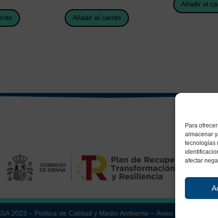
Añadir al ca
rrito
Añadir al carrito
Para ofrecer
almacenar y/
tecnologías
identificaci
afectar nega
A
ESSA 2023 –
Política de Calidad y Medio Ambiente
–
Aviso Legal
–
Políti