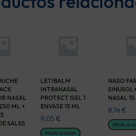
ductos relacion
OUCHE
LETIBALM
NASO FA
PACK
INTRANASAL
SINUSOL+
OR NASAL
PROTECT GEL 1
NASAL 15
 250 ML +
ENVASE 15 ML
8,14
€
ES
9,05
€
DE SALES
Añadir al ca
Añadir al carrito