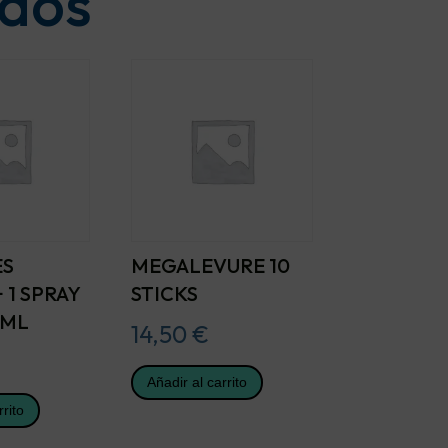
ados
ES
MEGALEVURE 10
 1 SPRAY
STICKS
 ML
14,50
€
Añadir al carrito
rrito