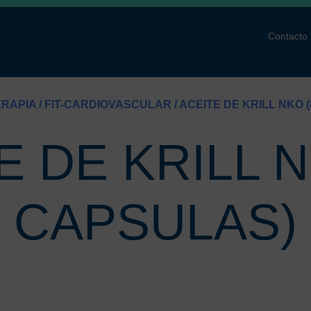
Contacto
ERAPIA
/
FIT-CARDIOVASCULAR
/ ACEITE DE KRILL NKO 
E DE KRILL N
CAPSULAS)