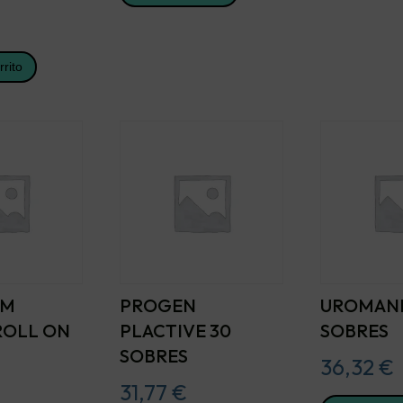
rrito
EM
PROGEN
UROMANN
ROLL ON
PLACTIVE 30
SOBRES
SOBRES
36,32
€
31,77
€