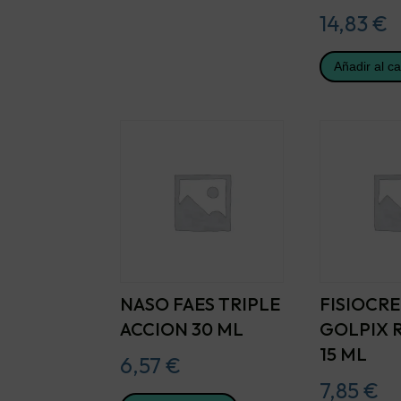
14,83
€
Añadir al ca
NASO FAES TRIPLE
FISIOCR
ACCION 30 ML
GOLPIX 
15 ML
6,57
€
7,85
€