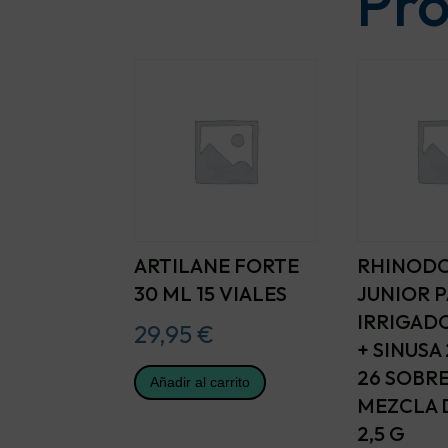
Pro
ARTILANE FORTE
RHINOD
30 ML 15 VIALES
JUNIOR 
IRRIGAD
29,95
€
+ SINUSA
26 SOBR
Añadir al carrito
MEZCLA 
2,5 G