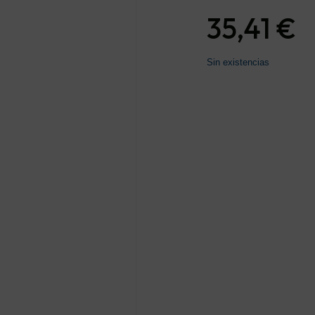
35,41
€
Sin existencias