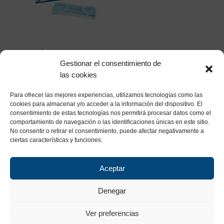
QUIRÚRGICAS TIPO II R
– COLOR AZUL – …
Gestionar el consentimiento de
6,00
€
las cookies
Este
Seleccionar opciones
Para ofrecer las mejores experiencias, utilizamos tecnologías como las
producto
cookies para almacenar y/o acceder a la información del dispositivo. El
tiene
consentimiento de estas tecnologías nos permitirá procesar datos como el
comportamiento de navegación o las identificaciones únicas en este sitio.
múltiples
No consentir o retirar el consentimiento, puede afectar negativamente a
variantes.
ciertas características y funciones.
Las
opciones
Aceptar
se
pueden
Denegar
elegir
Ver preferencias
en