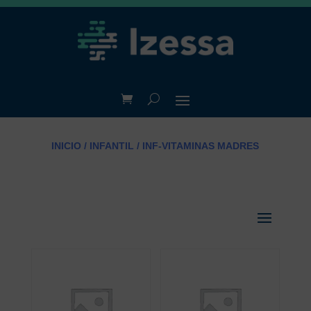
INICIO
/
INFANTIL
/ INF-VITAMINAS MADRES