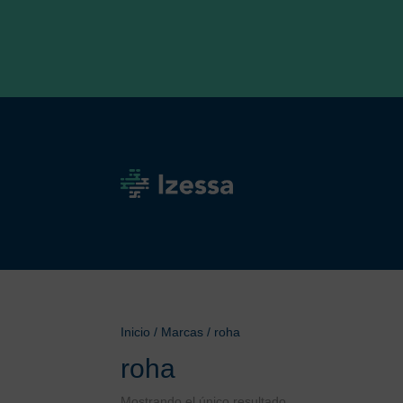
Inicio
/ Marcas / roha
roha
Mostrando el único resultado