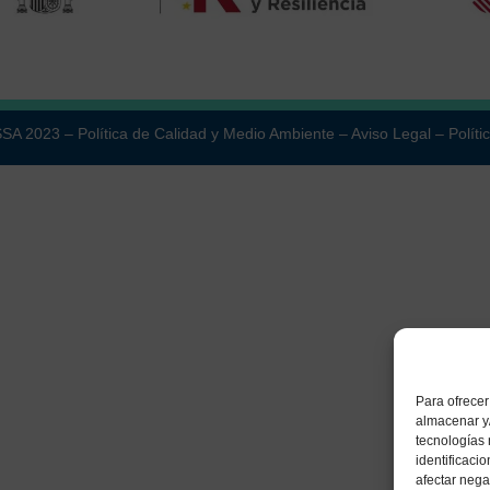
ESSA 2023 –
Política de Calidad y Medio Ambiente
–
Aviso Legal
–
Políti
Para ofrecer
almacenar y/
tecnologías
identificaci
afectar nega