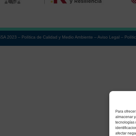
ESSA 2023 –
Política de Calidad y Medio Ambiente
–
Aviso Legal
–
Políti
Para ofrecer
almacenar y/
tecnologías
identificaci
afectar nega